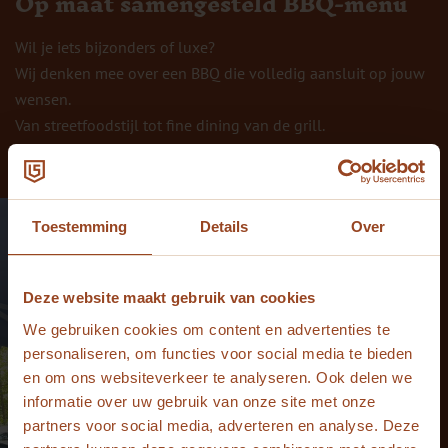
Op maat samengesteld BBQ-menu
Wil je iets bijzonders of luxe?
Wij denken mee over een BBQ die volledig aansluit op jouw
wensen.
Van streetfoodstijl tot fine dining van de grill.
Toestemming
Details
Over
Deze website maakt gebruik van cookies
We gebruiken cookies om content en advertenties te
personaliseren, om functies voor social media te bieden
en om ons websiteverkeer te analyseren. Ook delen we
informatie over uw gebruik van onze site met onze
partners voor social media, adverteren en analyse. Deze