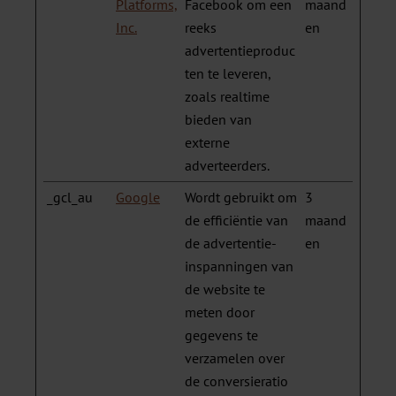
Platforms,
Facebook om een
maand
Inc.
reeks
en
advertentieproduc
ten te leveren,
zoals realtime
bieden van
externe
adverteerders.
_gcl_au
Google
Wordt gebruikt om
3
de efficiëntie van
maand
de advertentie-
en
inspanningen van
de website te
meten door
gegevens te
verzamelen over
de conversieratio