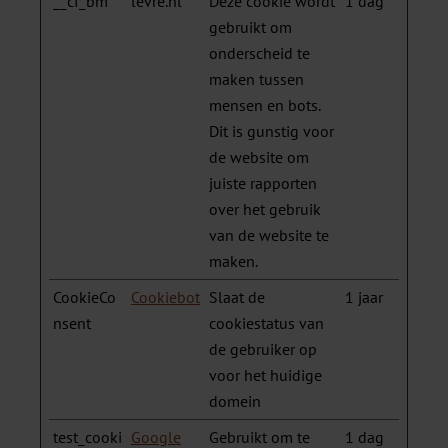
__cf_bm
levre.nl
Deze cookie wordt
1 dag
gebruikt om
onderscheid te
maken tussen
mensen en bots.
Dit is gunstig voor
de website om
juiste rapporten
over het gebruik
van de website te
maken.
CookieCo
Cookiebot
Slaat de
1 jaar
nsent
cookiestatus van
de gebruiker op
voor het huidige
domein
test_cooki
Google
Gebruikt om te
1 dag