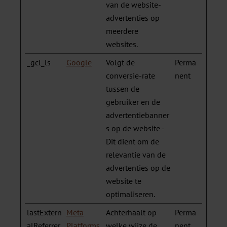
van de website-
advertenties op
meerdere
websites.
_gcl_ls
Google
Volgt de
Perma
conversie-rate
nent
tussen de
gebruiker en de
advertentiebanner
s op de website -
Dit dient om de
relevantie van de
advertenties op de
website te
optimaliseren.
lastExtern
Meta
Achterhaalt op
Perma
alReferrer
Platforms,
welke wijze de
nent