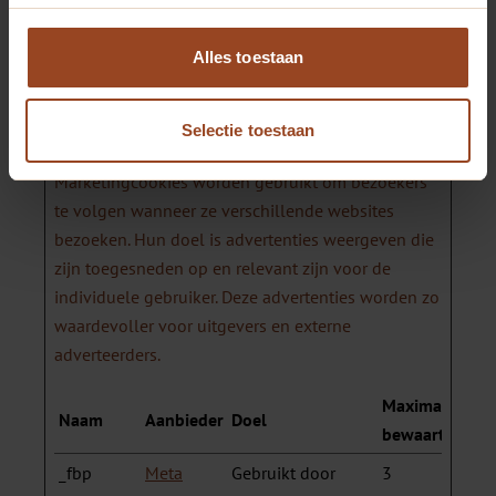
apparaten en
marketingkanalen.
Alles toestaan
Selectie toestaan
Marketing (5)
Marketingcookies worden gebruikt om bezoekers
te volgen wanneer ze verschillende websites
bezoeken. Hun doel is advertenties weergeven die
zijn toegesneden op en relevant zijn voor de
individuele gebruiker. Deze advertenties worden zo
waardevoller voor uitgevers en externe
adverteerders.
Maximale
Naam
Aanbieder
Doel
bewaartermijn
_fbp
Meta
Gebruikt door
3