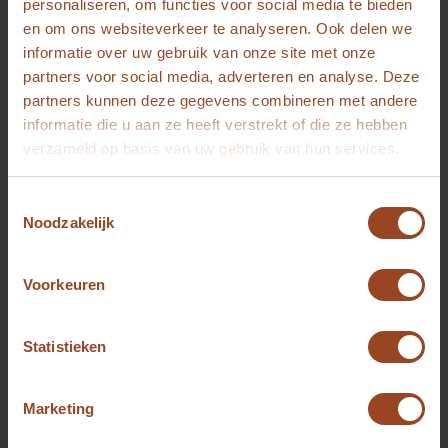
personaliseren, om functies voor social media te bieden
te verzenden over
en om ons websiteverkeer te analyseren. Ook delen we
het apparaat en
informatie over uw gebruik van onze site met onze
het gedrag van de
partners voor social media, adverteren en analyse. Deze
bezoeker. Traceert
partners kunnen deze gegevens combineren met andere
de bezoeker op
informatie die u aan ze heeft verstrekt of die ze hebben
verzameld op basis van uw gebruik van hun services.
verschillende
apparaten en
marketingkanalen.
Toestemmingsselectie
Noodzakelijk
_ga_#
Google
Gebruikt om
2 jaar
gegevens naar
Voorkeuren
Google Analytics
te verzenden over
het apparaat en
Statistieken
het gedrag van de
bezoeker. Traceert
Marketing
de bezoeker op
verschillende