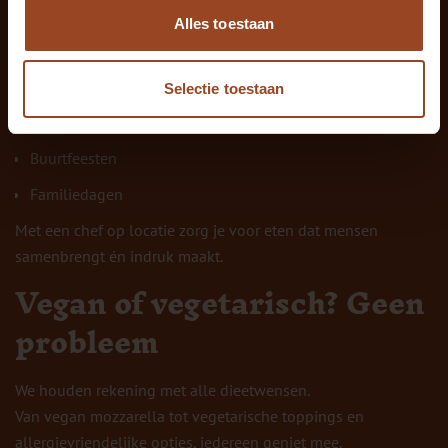
Bedrijfsfeesten
Alles toestaan
Verjaardagen
Festivals
Selectie toestaan
Open dagen
Buurtfeesten
Familiedagen
Met een chef op locatie zorg je voor eten dat mensen
samenbrengt én indruk maakt.
Vegan of vegetarisch? Geen
probleem
We houden rekening met alle dieetwensen.
Van vegan mozzarella tot vegetarische toppings en
allergievriendelijke opties, iedereen geniet mee.