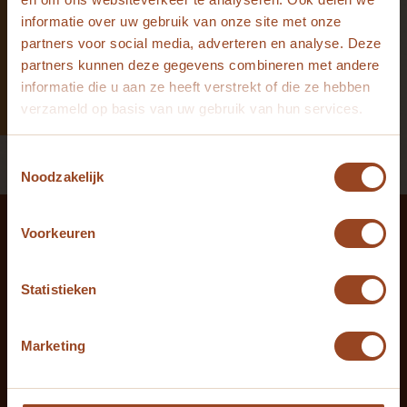
Liever zelf de pizzabakker spelen? Huur onze oven met
informatie over uw gebruik van onze site met onze
ingrediënten en maak er een speels, gezellig pizzafeest
partners voor social media, adverteren en analyse. Deze
van.
partners kunnen deze gegevens combineren met andere
informatie die u aan ze heeft verstrekt of die ze hebben
verzameld op basis van uw gebruik van hun services.
Toestemmingsselectie
Noodzakelijk
Voorkeuren
Voor elke gelegenheid
geschikt
Statistieken
Marketing
Onze chef boek je voor alle soorten events.
Bruiloften